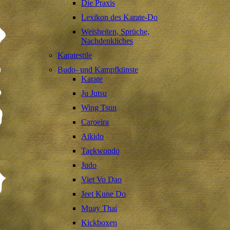
Die Praxis
Lexikon des Karate-Do
Weisheiten, Sprüche,
Nachdenkliches
Karatestile
Budo- und Kampfkünste
Karate
Ju Jutsu
Wing Tsun
Caroeira
Aikido
Taekwondo
Judo
Viet Vo Dao
Jeet Kune Do
Muay Thai
Kickboxen