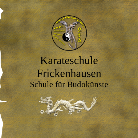
Karateschu
le
Frickenhausen
Schule für Budokünste