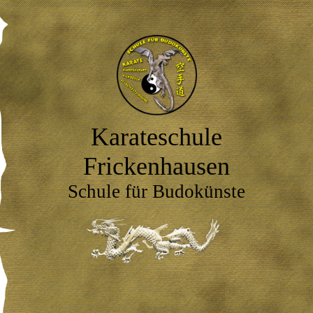
Karateschu
le
Frickenhausen
Schule für Budokünste